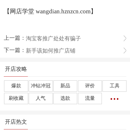
【网店学堂 wangdian.hznzcn.com】
上一篇：
淘宝客推广处处有骗子
下一篇：
新手该如何推广店铺
开店攻略
爆款
冲钻冲冠
新品
评价
工具
刷收藏
人气
选款
流量
橱窗推荐
销量
上下架
好评
点击率
开店热文
转化率
单品
诀窍
优惠券
动态评分