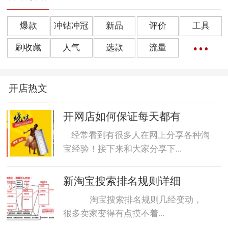
爆款
冲钻冲冠
新品
评价
工具
刷收藏
人气
选款
流量
橱窗推荐
销量
上下架
好评
点击率
开店热文
转化率
单品
诀窍
优惠券
动态评分
数据魔方
好评语
网店起名
开网店如何保证每天都有
经常看到有很多人在网上分享各种淘
宝经验！接下来和大家分享下...
新淘宝搜索排名规则详细
淘宝搜索排名规则几经变动，
很多卖家变得有点摸不着...