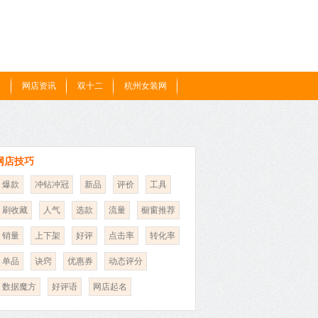
题
网店资讯
双十二
杭州女装网
网店技巧
爆款
冲钻冲冠
新品
评价
工具
刷收藏
人气
选款
流量
橱窗推荐
销量
上下架
好评
点击率
转化率
单品
诀窍
优惠券
动态评分
数据魔方
好评语
网店起名