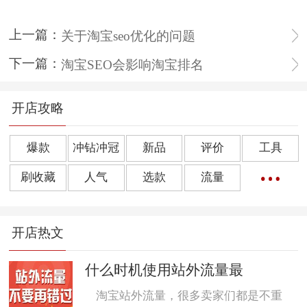
上一篇：
关于淘宝seo优化的问题
下一篇：
淘宝SEO会影响淘宝排名
开店攻略
爆款
冲钻冲冠
新品
评价
工具
刷收藏
人气
选款
流量
橱窗推荐
销量
上下架
好评
点击率
开店热文
转化率
单品
诀窍
优惠券
动态评分
数据魔方
好评语
网店起名
什么时机使用站外流量最
淘宝站外流量，很多卖家们都是不重