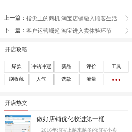
上一篇：
指尖上的商机 淘宝店铺融入顾客生活
下一篇：
客户运营崛起 淘宝进入卖体验环节
开店攻略
爆款
冲钻冲冠
新品
评价
工具
刷收藏
人气
选款
流量
橱窗推荐
销量
上下架
好评
点击率
开店热文
转化率
单品
诀窍
优惠券
动态评分
数据魔方
好评语
网店起名
做好店铺优化收进第一桶
2016年淘宝上越来越多的淘宝小卖