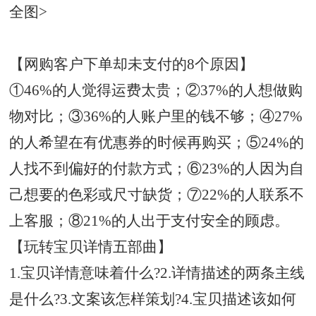
全图>
【网购客户下单却未支付的8个原因】
①46%的人觉得运费太贵；②37%的人想做购
物对比；③36%的人账户里的钱不够；④27%
的人希望在有
优惠券
的时候再购买；⑤24%的
人找不到偏好的付款方式；⑥23%的人因为自
己想要的色彩或尺寸缺货；⑦22%的人联系不
上客服；⑧21%的人出于支付安全的顾虑。
【玩转宝贝详情五部曲】
1.宝贝详情意味着什么?2.详情描述的两条主线
是什么?3.文案该怎样策划?4.宝贝描述该如何