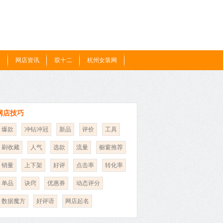
题
网店资讯
双十二
杭州女装网
网店技巧
爆款
冲钻冲冠
新品
评价
工具
刷收藏
人气
选款
流量
橱窗推荐
销量
上下架
好评
点击率
转化率
单品
诀窍
优惠券
动态评分
数据魔方
好评语
网店起名