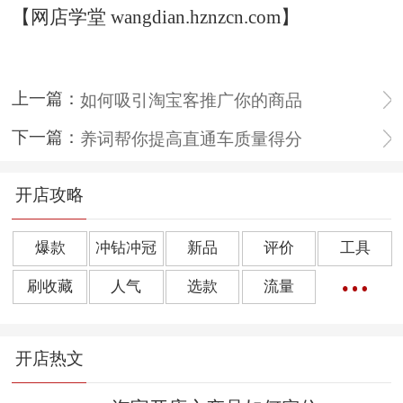
【网店学堂 wangdian.hznzcn.com】
上一篇：
如何吸引淘宝客推广你的商品
下一篇：
养词帮你提高直通车质量得分
开店攻略
爆款
冲钻冲冠
新品
评价
工具
刷收藏
人气
选款
流量
橱窗推荐
销量
上下架
好评
点击率
开店热文
转化率
单品
诀窍
优惠券
动态评分
数据魔方
好评语
网店起名