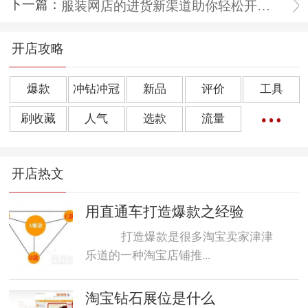
下一篇：
服装网店的进货新渠道助你轻松开网店
开店攻略
爆款
冲钻冲冠
新品
评价
工具
刷收藏
人气
选款
流量
橱窗推荐
销量
上下架
好评
点击率
开店热文
转化率
单品
诀窍
优惠券
动态评分
数据魔方
好评语
网店起名
用直通车打造爆款之经验
打造爆款是很多淘宝卖家津津
乐道的一种淘宝店铺推...
淘宝钻石展位是什么