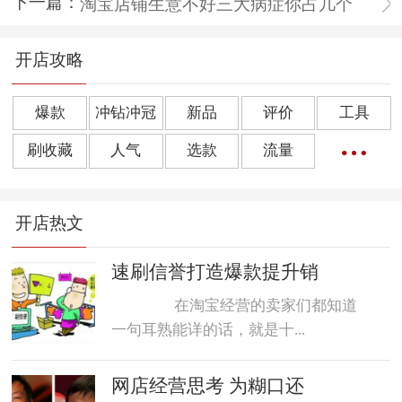
下一篇：
淘宝店铺生意不好三大病症你占几个
开店攻略
爆款
冲钻冲冠
新品
评价
工具
刷收藏
人气
选款
流量
橱窗推荐
销量
上下架
好评
点击率
开店热文
转化率
单品
诀窍
优惠券
动态评分
数据魔方
好评语
网店起名
速刷信誉打造爆款提升销
在淘宝经营的卖家们都知道
一句耳熟能详的话，就是十...
网店经营思考 为糊口还