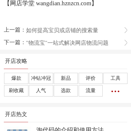
【网店学堂 wangdian.hznzcn.com】
上一篇：
如何提高宝贝或店铺的搜索量
下一篇：
"物流宝"一站式解决网店物流问题
开店攻略
爆款
冲钻冲冠
新品
评价
工具
刷收藏
人气
选款
流量
橱窗推荐
销量
上下架
好评
点击率
开店热文
转化率
单品
诀窍
优惠券
动态评分
数据魔方
好评语
网店起名
淘代码的介绍和使用方法