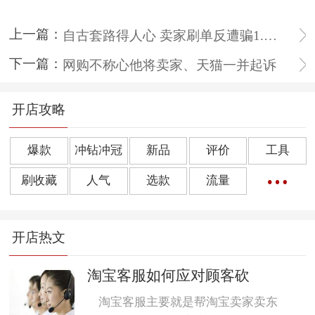
上一篇：
自古套路得人心 卖家刷单反遭骗1.2亿
下一篇：
网购不称心他将卖家、天猫一并起诉
开店攻略
爆款
冲钻冲冠
新品
评价
工具
刷收藏
人气
选款
流量
橱窗推荐
销量
上下架
好评
点击率
开店热文
转化率
单品
诀窍
优惠券
动态评分
数据魔方
好评语
网店起名
淘宝客服如何应对顾客砍
淘宝客服主要就是帮淘宝卖家卖东