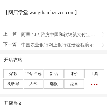
【网店学堂 wangdian.hznzcn.com】
上一篇：
阿里巴巴,雅虎中国和软银就支付宝问题达成一致协议
下一篇：
中国农业银行网上银行注册流程演示
开店攻略
爆款
冲钻冲冠
新品
评价
工具
刷收藏
人气
选款
流量
橱窗推荐
销量
上下架
好评
点击率
开店热文
转化率
单品
诀窍
优惠券
动态评分