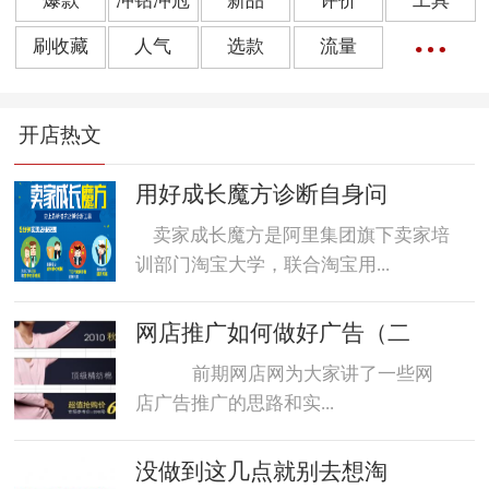
爆款
冲钻冲冠
新品
评价
工具
刷收藏
人气
选款
流量
橱窗推荐
销量
上下架
好评
点击率
开店热文
转化率
单品
诀窍
优惠券
动态评分
数据魔方
好评语
网店起名
用好成长魔方诊断自身问
卖家成长魔方是阿里集团旗下卖家培
训部门淘宝大学，联合淘宝用...
网店推广如何做好广告（二
前期网店网为大家讲了一些网
店广告推广的思路和实...
没做到这几点就别去想淘