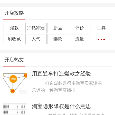
开店攻略
爆款
冲钻冲冠
新品
评价
工具
刷收藏
人气
选款
流量
橱窗推荐
销量
上下架
好评
点击率
开店热文
转化率
单品
诀窍
优惠券
动态评分
数据魔方
好评语
网店起名
用直通车打造爆款之经验
打造爆款是很多淘宝卖家津津
乐道的一种淘宝店铺推...
淘宝隐形降权是什么意思