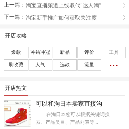
上一篇：
淘宝直播频道上线取代"达人淘"
下一篇：
淘宝新手推广如何获取关注度
开店攻略
爆款
冲钻冲冠
新品
评价
工具
刷收藏
人气
选款
流量
橱窗推荐
销量
上下架
好评
点击率
开店热文
转化率
单品
诀窍
优惠券
动态评分
数据魔方
好评语
网店起名
可以和淘日本卖家直接沟
在淘日本您可以根据关键词搜
索、产品类目、产品列表等...