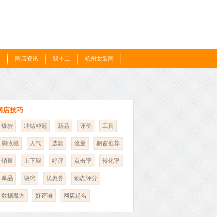
题
网店资讯
双十二
杭州女装网
网店技巧
爆款
冲钻冲冠
新品
评价
工具
刷收藏
人气
选款
流量
橱窗推荐
销量
上下架
好评
点击率
转化率
单品
诀窍
优惠券
动态评分
数据魔方
好评语
网店起名