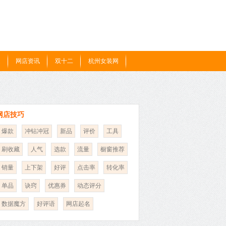
题
网店资讯
双十二
杭州女装网
网店技巧
爆款
冲钻冲冠
新品
评价
工具
刷收藏
人气
选款
流量
橱窗推荐
销量
上下架
好评
点击率
转化率
单品
诀窍
优惠券
动态评分
数据魔方
好评语
网店起名