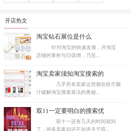
橱窗推荐
销量
上下架
好评
点击率
开店热文
转化率
单品
诀窍
优惠券
动态评分
数据魔方
好评语
网店起名
淘宝钻石展位是什么
针对淘宝的快速发展，开淘宝
店铺的掌柜与日俱增，乃至...
淘宝卖家须知淘宝搜索的
几乎所有卖家运营都在绞尽脑
汁破解淘宝搜索算法的奥秘...
双11一定要明白的搜索优
双十一还有几天的时间就到
了，很多卖家却还不知道关于双...