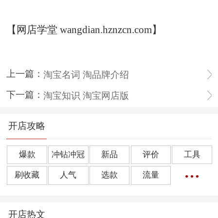
【网店学堂 wangdian.hznzcn.com】
上一篇：
淘宝名词 淘品牌介绍
下一篇：
淘宝知识 淘宝网店版
开店攻略
爆款
冲钻冲冠
新品
评价
工具
刷收藏
人气
选款
流量
橱窗推荐
销量
上下架
好评
点击率
开店热文
转化率
单品
诀窍
优惠券
动态评分