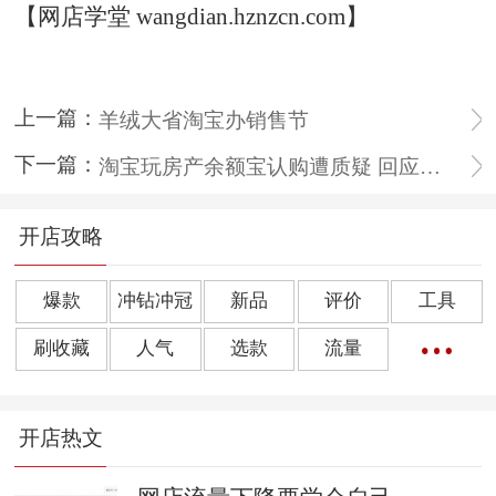
【网店学堂 wangdian.hznzcn.com】
上一篇：
羊绒大省淘宝办销售节
下一篇：
淘宝玩房产余额宝认购遭质疑 回应称不存在违规
开店攻略
爆款
冲钻冲冠
新品
评价
工具
刷收藏
人气
选款
流量
橱窗推荐
销量
上下架
好评
点击率
开店热文
转化率
单品
诀窍
优惠券
动态评分
数据魔方
好评语
网店起名