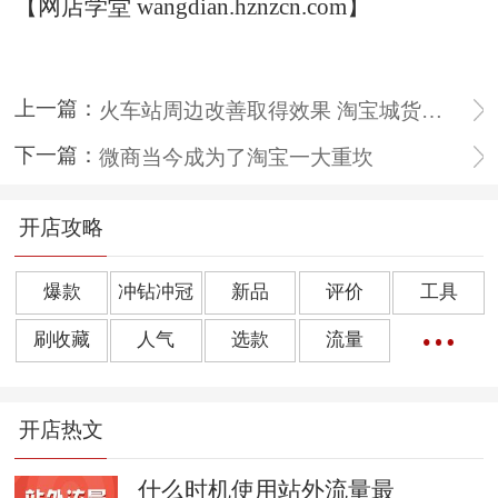
【网店学堂 wangdian.hznzcn.com】
上一篇：
火车站周边改善取得效果 淘宝城货梯升级成客梯
下一篇：
微商当今成为了淘宝一大重坎
开店攻略
爆款
冲钻冲冠
新品
评价
工具
刷收藏
人气
选款
流量
橱窗推荐
销量
上下架
好评
点击率
开店热文
转化率
单品
诀窍
优惠券
动态评分
数据魔方
好评语
网店起名
什么时机使用站外流量最