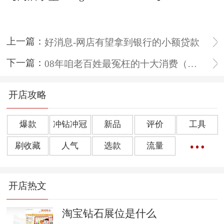
上一篇：
好消息-网店有望拿到银行的小额贷款
下一篇：
08年咱老百姓最冤枉的十大消费（转载）
开店攻略
爆款
冲钻冲冠
新品
评价
工具
刷收藏
人气
选款
流量
橱窗推荐
销量
上下架
好评
点击率
开店热文
转化率
单品
诀窍
优惠券
动态评分
数据魔方
好评语
网店起名
淘宝钻石展位是什么