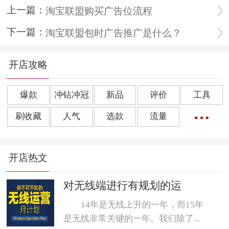
上一篇：
淘宝联盟购买广告位流程
下一篇：
淘宝联盟包时广告推广是什么？
开店攻略
爆款
冲钻冲冠
新品
评价
工具
刷收藏
人气
选款
流量
橱窗推荐
销量
上下架
好评
点击率
开店热文
转化率
单品
诀窍
优惠券
动态评分
数据魔方
好评语
网店起名
对无线端进行有规划的运
14年是无线上升的一年，而15年
是无线非常关键的一年。我们除了...