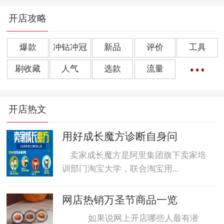
开店攻略
爆款
冲钻冲冠
新品
评价
工具
刷收藏
人气
选款
流量
橱窗推荐
销量
上下架
好评
点击率
开店热文
转化率
单品
诀窍
优惠券
动态评分
数据魔方
好评语
网店起名
用好成长魔方诊断自身问
卖家成长魔方是阿里集团旗下卖家培
训部门淘宝大学，联合淘宝用...
网店热销万圣节商品一览
如果说网上开店哪些人最有潜